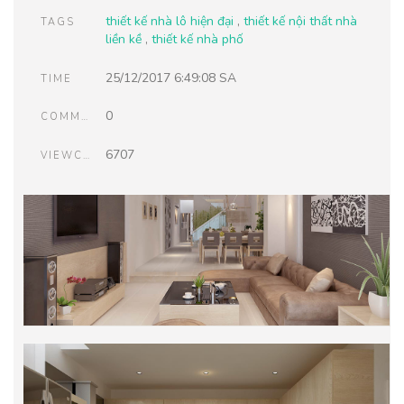
thiết kế nhà lô hiện đại
,
thiết kế nội thất nhà
TAGS
liền kề
,
thiết kế nhà phố
25/12/2017 6:49:08 SA
TIME
0
COMMENTS
6707
VIEWCOUNT