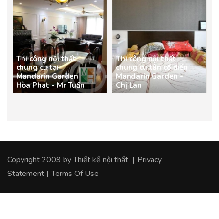
Thi công nội thất
Thi công nội thất
chung cư tại
chung cư tân cổ điển
Mandarin Garden
Mandarin Garden -
Hòa Phát - Mr Tuấn
Chị Lan
Copyright 2009 by
Thiết kế nội thất
|
Privacy
Statement
|
Terms Of Use