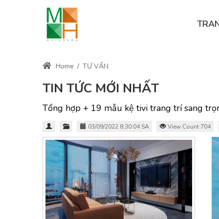
TRA
Home
/
TƯ VẤN
TIN TỨC MỚI NHẤT
Tổng hợp + 19 mẫu kệ tivi trang trí sang trọ
03/09/2022 8:30:04 SA
View Count 704