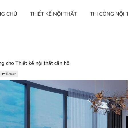
NG CHỦ
THIẾT KẾ NỘI THẤT
THI CÔNG NỘI 
ng cho Thiết kế nội thất căn hộ
Return