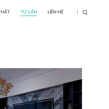
THẤT
TƯ VẤN
LIÊN HỆ