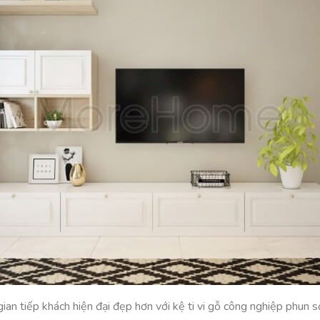
ian tiếp khách hiện đại đẹp hơn với kệ ti vi gỗ công nghiệp phun s