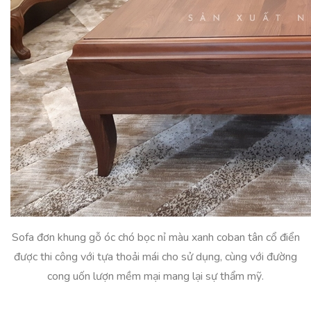
Sofa đơn khung gỗ óc chó bọc nỉ màu xanh coban tân cổ điển
được thi công với tựa thoải mái cho sử dụng, cùng với đường
cong uốn lượn mềm mại mang lại sự thẩm mỹ.