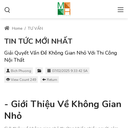
Home
/
TƯ VẤN
TIN TỨC MỚI NHẤT
Giải Quyết Vấn Đề Không Gian Nhỏ Với Thi Công
Nội Thất
Bich Phuong
07/02/2025 9:33:42 SA
View Count 249
Return
- Giới Thiệu Về Không Gian
Nhỏ