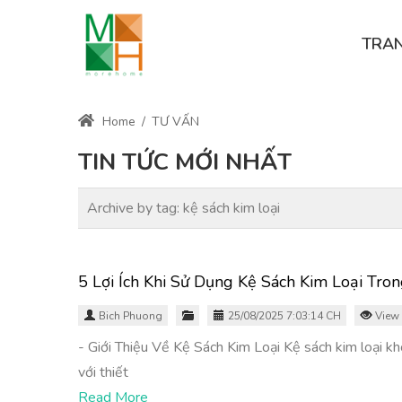
TRA
Home
/
TƯ VẤN
TIN TỨC MỚI NHẤT
Archive by tag:
kệ sách kim loại
5 Lợi Ích Khi Sử Dụng Kệ Sách Kim Loại Tro
Bich Phuong
25/08/2025 7:03:14 CH
View 
- Giới Thiệu Về Kệ Sách Kim Loại Kệ sách kim loại kh
với thiết
Read More