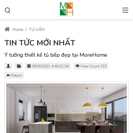
Home
/
TƯ VẤN
TIN TỨC MỚI NHẤT
Ý tưởng thiết kế tủ bếp đẹp tại MoreHome
05/05/2021 4:40:32 SA
View Count 723
Return