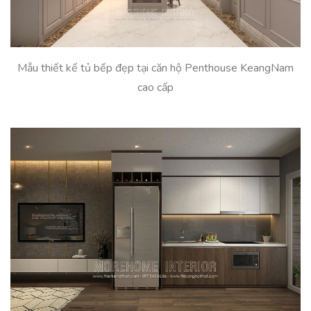
Mẫu thiết kế tủ bếp đẹp tại căn hộ Penthouse KeangNam
cao cấp