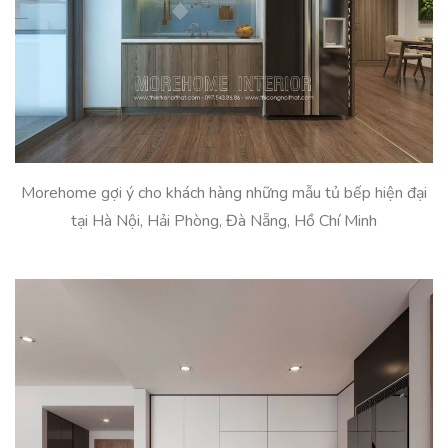
Morehome gợi ý cho khách hàng những mẫu tủ bếp hiện đại
tại Hà Nội, Hải Phòng, Đà Nẵng, Hồ Chí Minh