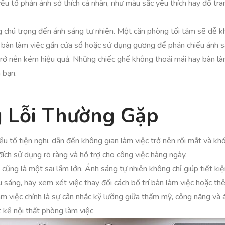
ếu tố phản ánh sở thích cá nhân, như màu sắc yêu thích hay đồ tra
ng chú trọng đến ánh sáng tự nhiên. Một căn phòng tối tăm sẽ dễ 
 bàn làm việc gần cửa sổ hoặc sử dụng gương để phản chiếu ánh sán
rở nên kém hiệu quả. Những chiếc ghế không thoải mái hay bàn làm
 bạn.
 Lỗi Thường Gặp
ếu tố tiện nghi, dẫn đến không gian làm việc trở nên rối mắt và kh
ch sử dụng rõ ràng và hỗ trợ cho công việc hàng ngày.
 cũng là một sai lầm lớn. Ánh sáng tự nhiên không chỉ giúp tiết k
u sáng, hãy xem xét việc thay đổi cách bố trí bàn làm việc hoặc t
làm việc chính là sự cân nhắc kỹ lưỡng giữa thẩm mỹ, công năng và
t kế nội thất phòng làm việc