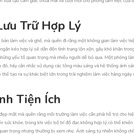
n vừa tạo cảm giác thoải mái và tươi mới cho phòng làm việc của b
Lưu Trữ Hợp Lý
 bàn làm việc và ghế, mà quên đi rằng một không gian làm việc hiệu
c ngăn kéo hợp lý sẽ dẫn đến tình trạng lộn xộn, gây khó khăn tron
à những yếu tố quan trọng mà nhiều người dễ bỏ qua. Một phòng l
o đó, hãy cân nhắc sử dụng các tông màu sáng và hệ thống ánh sáng
ó thể tạo ra sự khác biệt lớn trong trải nghiệm làm việc hàng ngày 
nh Tiện Ích
 đẹp mắt mà quên rằng môi trường làm việc cần phải hỗ trợ cho hiệ
 sức khỏe, trong khi việc bố trí đồ đạc không hợp lý có thể khiến b
 quan trọng nhưng thường bị xem nhẹ. Ánh sáng tự nhiên không chỉ