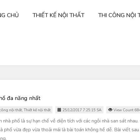
NG CHỦ
THIẾT KẾ NỘI THẤT
THI CÔNG NỘI 
hố đa năng nhất
công nội thất
,
Thiết kế nội thất
25/12/2017 7:25:15 SA
View Count 68
nhà phố là sự hạn chế về diện tích với các ngôi nhà san sát nhau. 
 phố vừa đẹp vừa thoải mái là bài toán không hề dễ. Bài viết sau 
ng.